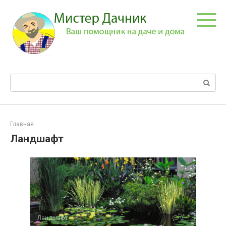
Перейти
к
контенту
Поиск:
Главная
Ландшафт
Ландшафт
0