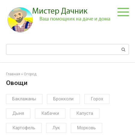
Перейти
к
контенту
Поиск:
Главная
»
Огород
Овощи
Баклажаны
Брокколи
Горох
Дыня
Кабачки
Капуста
Картофель
Лук
Морковь