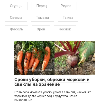
Огурцы
Перец
Редис
Свекла
Томаты
Тыква
Фасоль
Хрен
Чеснок
Частые вопросы огородников
0
Сроки уборки, обрезки моркови и
свеклы на хранение
От выбора момента уборки урожая зависит, насколько
хорошо и долго корнеплоды будут храниться.
Выкопанные