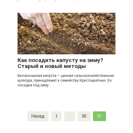
Посадка
0
Как посадить капусту на зиму?
Старый и новый методы
Белокочанная капуста — ценная сельскохозяйственная
культура, принадлежит к семейству Крестоцветных. Ее
посадка под зиму
Пагинация
Назад
1
…
30
31
записей