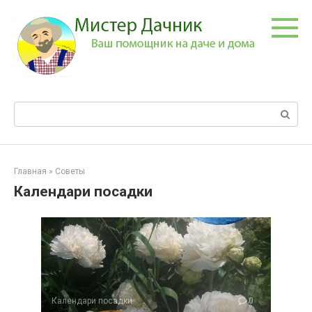
Перейти
к
контенту
Поиск:
Главная
»
Советы
Календари посадки
Календари посадки
0