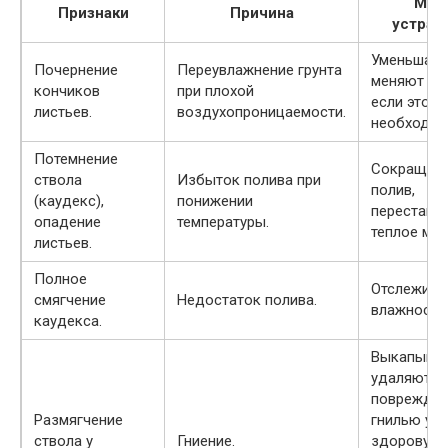
Мер
Признаки
Причина
устран
Уменьшают
Почернение
Переувлажнение грунта
меняют гру
кончиков
при плохой
если это
листьев.
воздухопроницаемости.
необходим
Потемнение
Сокращаю
ствола
Избыток полива при
полив,
(каудекс),
понижении
переставл
опадение
температуры.
теплое мес
листьев.
Полное
Отслежива
смягчение
Недостаток полива.
влажность
каудекса.
Выкапываю
удаляют
поврежде
Размягчение
гнилью уча
ствола у
Гниение.
здоровую 