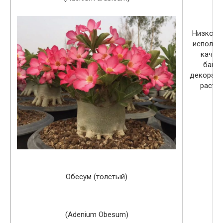
Низкоро
использ
качес
банса
декорати
растен
Обесум (толстый)
(Adenium Obesum)