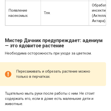
Обрабаты
Появление
инсектици
Тля.
насекомых.
(Актеллик,
Актара).
Мистер Дачник предупреждает: адениум
— это ядовитое растение
Необходима осторожность при уходе за цветком.
Пересаживать и обрезать растение можно
только в перчатках.
Тщательно мыть руки после работы с ним. Не стоит
содержать его, если в доме есть маленькие дети и
животные.