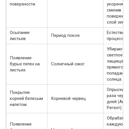
поверхности.
укореняют
сменив
поверхнос
слой земли
Осыпание
Естествен
Период покоя.
листьев.
процесс.
Убирают в
светлое ме
Появление
защищенно
бурых пятен на
Солнечный ожог.
прямого
листьях.
попадания
солнца.
Опрыскива
Покрытие
раза через
корней белесым
Корневой червец.
дней (Акта
налетом.
Регент).
Обрабаты
Появление
каждую н