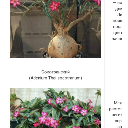
— нояб
декаб
Лист
появля
после 
цветен
начале 
Сокотранский
(Adenium Thai socotranum)
Медле
растет. 
вегетац
апрел
авгус