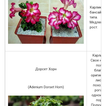
Карликов
бансайно
типа.
Медленн
рост.
Карлико
Свое наз
получ
Дорсет Хорн
благод
оригина
листь
похожи
(Adenium Dorset Horn)
рога о
одноиме
пород
Получить