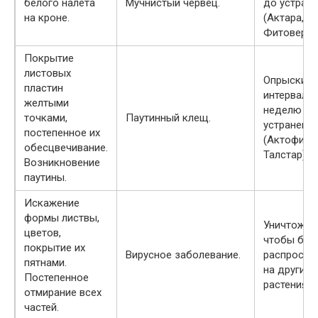
белого налета
Мучнистый червец.
до устран
на кроне.
(Актара,
Фитоверм)
Покрытие
листовых
Опрыскива
пластин
интервало
желтыми
неделю до
точками,
Паутинный клещ.
устранени
постепенное их
(Актофит,
обесцвечивание.
Талстар).
Возникновение
паутины.
Искажение
формы листвы,
Уничтожаю
цветов,
чтобы бол
покрытие их
Вирусное заболевание.
распростр
пятнами.
на другие
Постепенное
растения.
отмирание всех
частей.