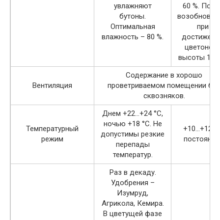
увлажняют
60 %. Поли
бутоны.
возобновля
Оптимальная
при
влажность – 80 %.
достижени
цветонос
высоты 12 с
Содержание в хорошо
Вентиляция
проветриваемом помещении бе
сквозняков.
Днем +22…+24 °C,
ночью +18 °C. Не
Температурный
+10…+12 °
допустимы резкие
режим
постоянно
перепады
температур.
Раз в декаду.
Удобрения –
Изумруд,
Агрикола, Кемира.
В цветущей фазе