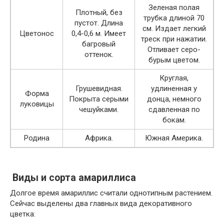
Зеленая полая
Плотный, без
трубка длиной 70
пустот. Длина
см. Издает легкий
Цветонос
0,4-0,6 м. Имеет
треск при нажатии.
багровый
Отливает серо-
оттенок.
бурым цветом.
Круглая,
Грушевидная.
удлиненная у
Форма
Покрыта серыми
донца, немного
луковицы
чешуйками.
сдавленная по
бокам.
Родина
Африка.
Южная Америка.
Виды и сорта амариллиса
Долгое время амариллис считали однотипным растением.
Сейчас выделены два главных вида декоративного
цветка: