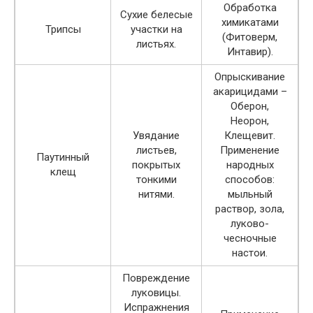
Обработка
Сухие белесые
химикатами
Трипсы
участки на
(Фитоверм,
листьях.
Интавир).
Опрыскивание
акарицидами –
Оберон,
Неорон,
Увядание
Клещевит.
листьев,
Применение
Паутинный
покрытых
народных
клещ
тонкими
способов:
нитями.
мыльный
раствор, зола,
луково-
чесночные
настои.
Повреждение
луковицы.
Испражнения