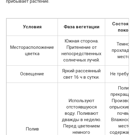
прибывает растение.
Состояни
Условия
Фаза вегетации
покоя
Южная сторона.
Темное
Месторасположение
Притенение от
прохладно
цветка
непосредственных
место.
солнечных лучей.
Яркий рассеянный
Освещение
Не требуетс
свет 16 ч в сутки.
Полив
прекращаю
Используют
Производя
отстоявшуюся
опрыскиван
воду. Поливают
почвы.
дважды в неделю.
Влажность
Перед цветением
месте
Полив
немного
содержания