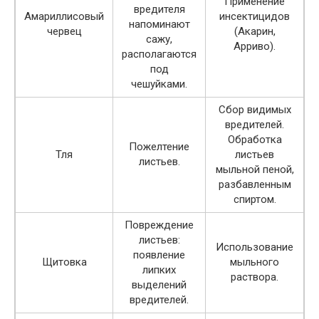
Применение
вредителя
Амариллисовый
инсектицидов
напоминают
червец
(Акарин,
сажу,
Арриво).
располагаются
под
чешуйками.
Сбор видимых
вредителей.
Обработка
Пожелтение
Тля
листьев
листьев.
мыльной пеной,
разбавленным
спиртом.
Повреждение
листьев:
Использование
появление
Щитовка
мыльного
липких
раствора.
выделений
вредителей.