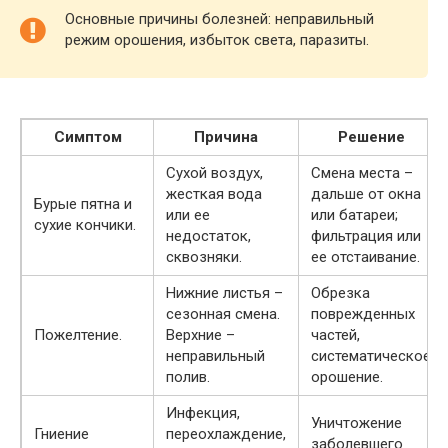
Основные причины болезней: неправильный
режим орошения, избыток света, паразиты.
Симптом
Причина
Решение
Сухой воздух,
Смена места –
жесткая вода
дальше от окна
Бурые пятна и
или ее
или батареи;
сухие кончики.
недостаток,
фильтрация или
сквозняки.
ее отстаивание.
Нижние листья –
Обрезка
сезонная смена.
поврежденных
Пожелтение.
Верхние –
частей,
неправильный
систематическое
полив.
орошение.
Инфекция,
Уничтожение
Гниение
переохлаждение,
заболевшего