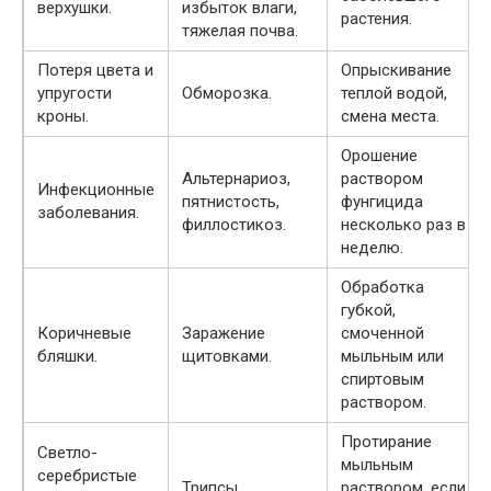
верхушки.
избыток влаги,
растения.
тяжелая почва.
Потеря цвета и
Опрыскивание
упругости
Обморозка.
теплой водой,
кроны.
смена места.
Орошение
Альтернариоз,
раствором
Инфекционные
пятнистость,
фунгицида
заболевания.
филлостикоз.
несколько раз в
неделю.
Обработка
губкой,
Коричневые
Заражение
смоченной
бляшки.
щитовками.
мыльным или
спиртовым
раствором.
Протирание
Светло-
мыльным
серебристые
Трипсы.
раствором, если