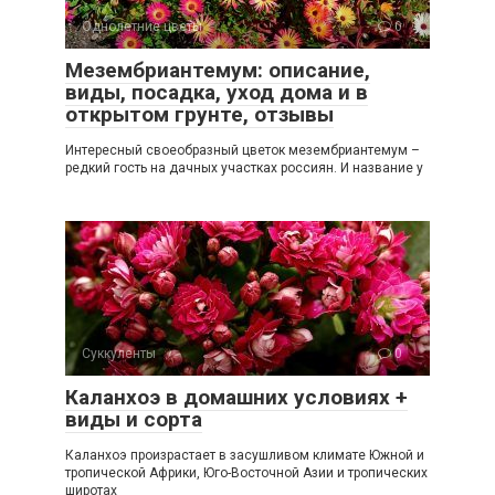
Однолетние цветы
0
Мезембриантемум: описание,
виды, посадка, уход дома и в
открытом грунте, отзывы
Интересный своеобразный цветок мезембриантемум –
редкий гость на дачных участках россиян. И название у
Суккуленты
0
Каланхоэ в домашних условиях +
виды и сорта
Каланхоэ произрастает в засушливом климате Южной и
тропической Африки, Юго-Восточной Азии и тропических
широтах