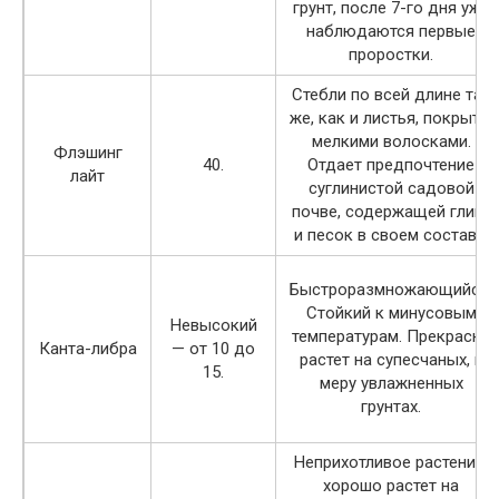
грунт, после 7-го дня уже
наблюдаются первые
проростки.
Стебли по всей длине так
же, как и листья, покрыты
мелкими волосками.
Флэшинг
40.
Отдает предпочтение
лайт
суглинистой садовой
почве, содержащей глину
и песок в своем составе.
Быстроразмножающийся.
Стойкий к минусовым
Невысокий
температурам. Прекрасно
Канта-либра
— от 10 до
растет на супесчаных, в
15.
меру увлажненных
грунтах.
Неприхотливое растение,
хорошо растет на