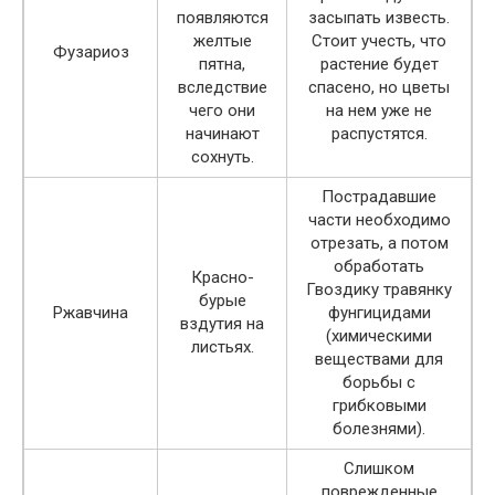
появляются
засыпать известь.
желтые
Стоит учесть, что
Фузариоз
пятна,
растение будет
вследствие
спасено, но цветы
чего они
на нем уже не
начинают
распустятся.
сохнуть.
Пострадавшие
части необходимо
отрезать, а потом
обработать
Красно-
Гвоздику травянку
бурые
Ржавчина
фунгицидами
вздутия на
(химическими
листьях.
веществами для
борьбы с
грибковыми
болезнями).
Слишком
поврежденные