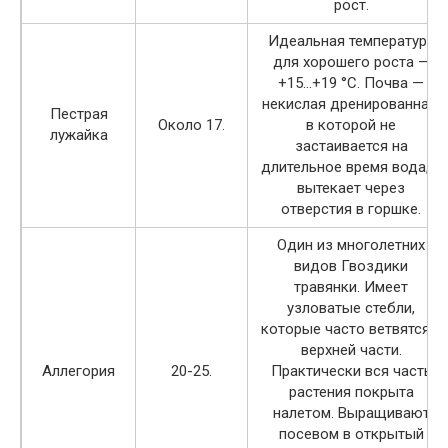
рост.
Идеальная температура
для хорошего роста —
+15…+19 °C. Почва —
некислая дренированная,
Пестрая
Около 17.
в которой не
лужайка
застаивается на
длительное время вода, а
вытекает через
отверстия в горшке.
Один из многолетних
видов Гвоздики
травянки. Имеет
узловатые стебли,
которые часто ветвятся в
верхней части.
Аллегория
20-25.
Практически вся часть
растения покрыта
налетом. Выращивают
посевом в открытый