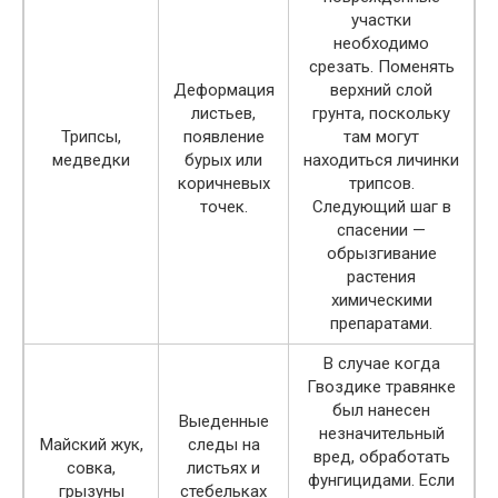
участки
необходимо
срезать. Поменять
Деформация
верхний слой
листьев,
грунта, поскольку
Трипсы,
появление
там могут
медведки
бурых или
находиться личинки
коричневых
трипсов.
точек.
Следующий шаг в
спасении —
обрызгивание
растения
химическими
препаратами.
В случае когда
Гвоздике травянке
был нанесен
Выеденные
незначительный
Майский жук,
следы на
вред, обработать
совка,
листьях и
фунгицидами. Если
грызуны
стебельках