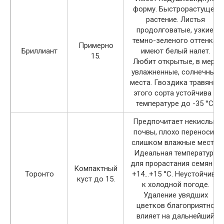
форму. Быстрорастущее
растение. Листья
продолговатые, узкие,
темно-зеленого оттенка,
Примерно
Бриллиант
имеют белый налет.
15.
Любит открытые, в меру
увлажненные, солнечные
места. Гвоздика травянка
этого сорта устойчива к
температуре до -35 °C.
Предпочитает некислые
почвы, плохо переносит
слишком влажные места.
Идеальная температура
для прорастания семян —
Компактный
Торонто
+14…+15 °C. Неустойчива
куст до 15.
к холодной погоде.
Удаление увядших
цветков благоприятно
влияет на дальнейший