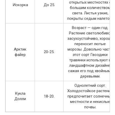
открытых местностях с
Искорка
До 25.
большим количеством
света. Листья узкие,
покрыты седым налетом.
Возраст — один год.
Растение светолюбиво,
засухоустойчиво, хорошо
переносит лютые
Арктик
морозы. Довольно часто
20-25.
файер
этот сорт Гвоздики
травянки используют в
ландшафтном дизайне,
сажая его под хвойными
деревьями.
Однолетний сорт.
Холодостойкое растение,
Кукла
18-20.
предпочитает солнечные
Долли
местности и некислые
почвы.