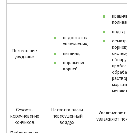
правильн
поливают;
подкармл
недостаток
осматрив
увлажнения;
корневую
Пожелтение,
питания;
систему, 
увядание.
обнаруже
поражение
проблем, 
корней.
обрабаты
растворо
марганцов
меняют по
Сухость,
Нехватка влаги,
Увеличивают по
коричневение
пересушенный
увлажняют помещ
кончиков.
воздух.
Побледнение,