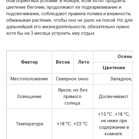
благоприятных условий. В ноябре, если хотят продлить
цветение бегонии, продолжают ее подкармливание и
подсвечивание, соблюдают правила полива и влажности,
обманывая растение, чтобы оно не ушло на покой. Но для
дальнейшей его жизнедеятельности, обязательно нужно
хотя бы на 3 месяца устроить ему отдых.
Осень — 
Фактор
Весна
Лето
Цветение
Местоположение
Северное окно.
Западное, во
Яркое, но без
Освещение
прямого
Досвечивают.
солнца.
+15 °C…+18 °C,
не ниже при
Температура
+18 °C…+23 °C.
содержании в
комнате.