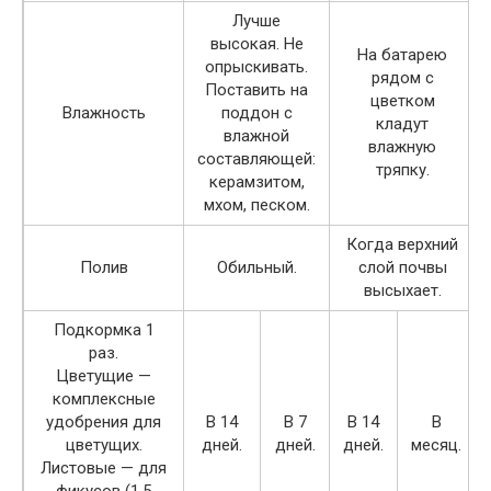
Лучше
высокая. Не
На батарею
опрыскивать.
рядом с
Поставить на
цветком
Влажность
поддон с
кладут
влажной
влажную
составляющей:
тряпку.
керамзитом,
мхом, песком.
Когда верхний
Полив
Обильный.
слой почвы
высыхает.
Подкормка 1
раз.
Цветущие —
комплексные
удобрения для
В 14
В 7
В 14
В
цветущих.
дней.
дней.
дней.
месяц.
Листовые — для