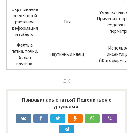
Скручивание
Удаляют насеко
всех частей
Применяют препа
растения,
Тля.
содержащи
деформация
перметрин.
и гибель.
Желтые
Использую
пятна, точки,
Паутинный клещ.
инсектицид
белая
(Фитоферм, Дер
паутина.
0
Понравилась статья? Поделиться с
друзьями: