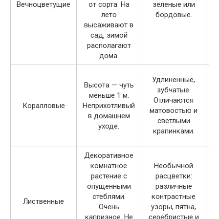
Вечноцветущие
от сорта. На
зеленые или
лето
бордовые.
высаживают в
сад, зимой
располагают
дома.
Удлиненные,
Высота — чуть
зубчатые.
меньше 1 м.
Отличаются
Коралловые
Неприхотливый
матовостью и
в домашнем
светлыми
уходе.
крапинками.
Декоративное
комнатное
Необычной
растение с
расцветки:
опущенными
различные
стеблями.
контрастные
Лиственные
Очень
узоры, пятна,
капризное. Не
серебристые и