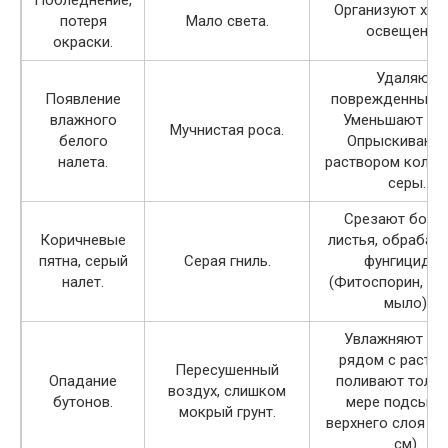
Организуют хор
потеря
Мало света.
освещение.
окраски.
Удаляют
Появление
поврежденные ч
влажного
Уменьшают пол
Мучнистая роса.
белого
Опрыскивают
налета.
раствором колло
серы.
Срезают боль
Коричневые
листья, обрабат
пятна, серый
Серая гниль.
фунгицидо
налет.
(Фитоспорин, Зе
мыло).
Увлажняют ме
рядом с растен
Пересушенный
Опадание
поливают тольк
воздух, слишком
бутонов.
мере подсыха
мокрый грунт.
верхнего слоя зе
см).