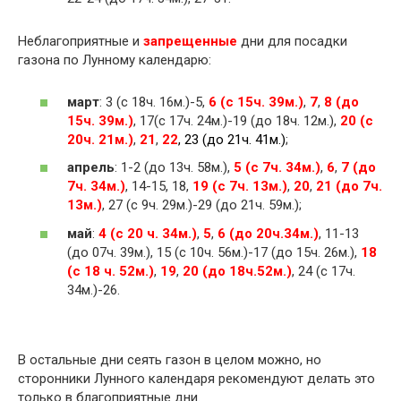
Неблагоприятные и
запрещенные
дни для посадки
газона по Лунному календарю:
март
: 3 (с 18ч. 16м.)-5,
6 (с 15ч. 39м.)
,
7
,
8 (до
15ч. 39м.)
, 17(с 17ч. 24м.)-19 (до 18ч. 12м.),
20 (с
20ч. 21м.)
,
21
,
22
, 23 (до 21ч. 41м.)
;
апрель
: 1-2 (до 13ч. 58м.),
5 (с 7ч. 34м.)
,
6
,
7 (до
7ч. 34м.)
, 14-15, 18,
19 (с 7ч. 13м.)
,
20
,
21
(до 7ч.
13м.)
, 27 (с 9ч. 29м.)-29 (до 21ч. 59м.);
май
:
4 (с 20 ч. 34м.)
,
5
,
6 (до 20ч.34м.)
, 11-13
(до 07ч. 39м.), 15 (с 10ч. 56м.)-17 (до 15ч. 26м.),
18
(с 18 ч. 52м.)
,
19
,
20 (до 18ч.52м.)
, 24 (с 17ч.
34м.)-26.
В остальные дни сеять газон в целом можно, но
сторонники Лунного календаря рекомендуют делать это
только в благоприятные дни.