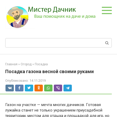
Перейти
к
контенту
Поиск:
Главная
»
Огород
»
Посадка
Посадка газона весной своими руками
Опубликовано:
14.11.2019
Газон на участке — мечта многих дачников. Готовая
лужайка станет не только украшением приусадебной
территории, местом для отдыха и площадкой для игр, но