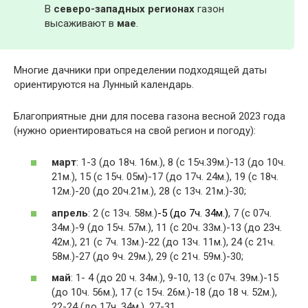
В
северо-западных регионах
газон
высаживают в
мае
.
Многие дачники при определении подходящей даты
ориентируются на Лунный календарь.
Благоприятные дни для посева газона весной 2023 года
(нужно ориентироваться на свой регион и погоду):
март
: 1-3 (до 18ч. 16м.), 8 (с 15ч.39м.)-13 (до 10ч.
21м.), 15 (с 15ч. 05м)-17 (до 17ч. 24м.), 19 (с 18ч.
12м.)-20 (до 20ч.21м.), 28 (с 13ч. 21м.)-30;
апрель
: 2 (с 13ч. 58м.)
-5 (до 7ч. 34м.)
, 7 (с 07ч.
34м.)-9 (до 15ч. 57м.), 11 (с 20ч. 33м.)-13 (до 23ч.
42м.), 21 (с 7ч. 13м.)-22 (до 13ч. 11м.), 24 (с 21ч.
58м.)-27 (до 9ч. 29м.), 29 (с 21ч. 59м.)-30;
май
: 1- 4 (до 20 ч. 34м.), 9-10, 13 (с 07ч. 39м.)-15
(до 10ч. 56м.), 17 (с 15ч. 26м.)-18 (до 18 ч. 52м.),
22-24 (до 17ч. 34м.), 27-31.