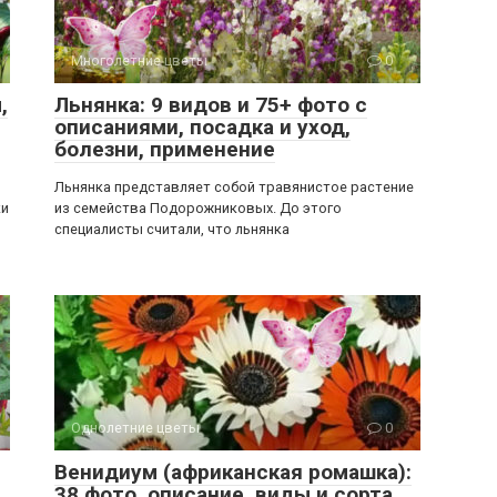
Многолетние цветы
0
,
Льнянка: 9 видов и 75+ фото с
описаниями, посадка и уход,
болезни, применение
Льнянка представляет собой травянистое растение
ки
из семейства Подорожниковых. До этого
специалисты считали, что льнянка
Однолетние цветы
0
Венидиум (африканская ромашка):
38 фото, описание, виды и сорта,