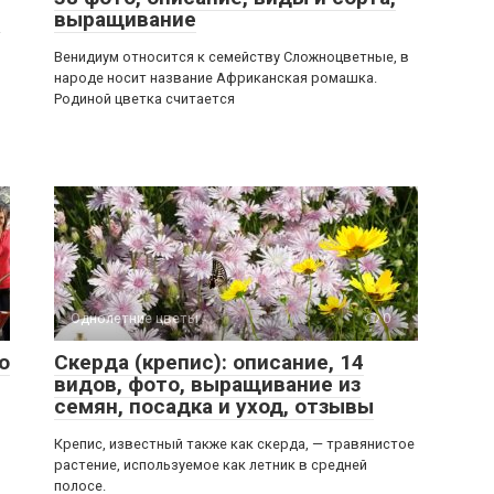
ы
выращивание
Венидиум относится к семейству Сложноцветные, в
народе носит название Африканская ромашка.
Родиной цветка считается
Однолетние цветы
0
о
Скерда (крепис): описание, 14
видов, фото, выращивание из
семян, посадка и уход, отзывы
Крепис, известный также как скерда, — травянистое
растение, используемое как летник в средней
полосе.