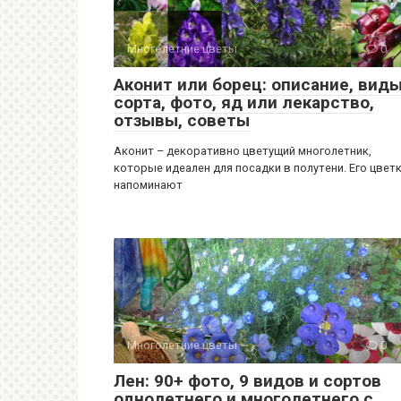
Многолетние цветы
0
Аконит или борец: описание, виды
сорта, фото, яд или лекарство,
отзывы, советы
Аконит – декоративно цветущий многолетник,
которые идеален для посадки в полутени. Его цвет
напоминают
Многолетние цветы
0
Лен: 90+ фото, 9 видов и сортов
однолетнего и многолетнего с