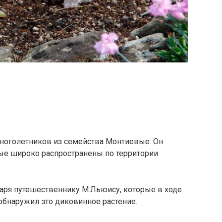
многолетников из семейства Монтиевые. Он
рые широко распространены по территории
даря путешественнику М.Льюису, которые в ходе
обнаружил это диковинное растение.