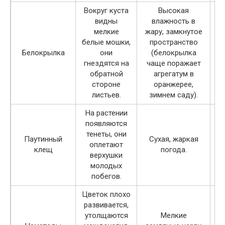
Вокруг куста
Высокая
видны
влажность в
мелкие
жару, замкнутое
пр
белые мошки,
пространство
Белокрылка
они
(белокрылка
гнездятся на
чаще поражает
обратной
агрегатум в
стороне
оранжерее,
с
листьев.
зимнем саду).
На растении
появляются
по
тенеты, они
Паутинный
Сухая, жаркая
оплетают
клещ
погода.
верхушки
молодых
п
побегов.
Цветок плохо
развивается,
утолщаются
Мелкие
по