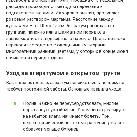
переносить в открытый грунт. Посадка 6–8 недельной
рассады производится методом перевалки в
подготовленные ямки. Их хорошо рыхлят, проливают
розовым раствором марганца. Расстояние между
кустиками – от 10 до 15 см. Агератум располагают
группами, линейно или в шахматном порядке в
зависимости от ландшафтного проекта. Цветы неплохо
переносят соседство с овощными культурами,
многолетними ранними цветами, у которых в конце июня
начинается период отдыха.
Уход за агератумом в открытом грунте
Как и все астровые, агератум неприхотлив к почвам, не
требует постоянной заботы. Основные правила ухода:
Полив. Важно не переусердствовать, многие
сорта засухоустойчивые, болезненно реагируют
на избыток влаги, начинают болеть. При
пересыхании земляного кома растение увядает,
образует меньше бутонов.