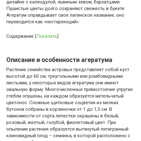
дизайне с календулой, львиным зевом, бархатцами.
Пушистые цветы долго сохраняют свежесть в букете.
Агератум оправдывает свое латинское название, оно
переводится как «нестареющий».
Содержание
[
Показать
]
Описание и особенности агератума
Растение семейства астровых представляет собой куст
высотой до 60 см, треугольными или ромбовидными
листьями, у некоторых видов агератума они имеют
овальную форму. Многочисленные прямостоячие упругие
стебли опушены, на каждом образуется метельчатый
цветонос. Сложные щитковые соцветия из мелких
бутонов собраны в корзиночки от 1 до 1,5 см. В
зависимости от сорта лепестки окрашены в белый,
розовый, желтый, голубой, фиолетовый цвет. При
опылении растения образуется вытянутый пятигранный
клиновидный плод – семянка, в которой расположено с