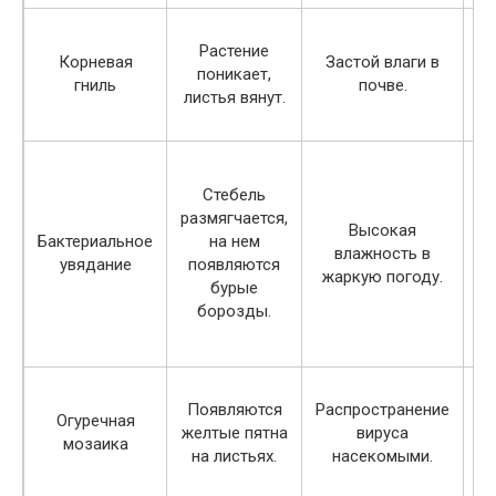
Растение
Корневая
Застой влаги в
поникает,
с
гниль
почве.
листья вянут.
п
Стебель
размягчается,
Высокая
Бактериальное
на нем
влажность в
увядание
появляются
жаркую погоду.
пе
бурые
борозды.
м
Появляются
Распространение
Огуречная
желтые пятна
вируса
мозаика
на листьях.
насекомыми.