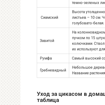
темно-зеленых лис
Высота утолщенног
Сиамский
листьев – 10 см.
голубовато-белая.
На колонновидном
пучком по 15 шту
Завитой
колючками. Ствол 
их используют для
Румфа
Самый высокий со
Небольшое дерево
Гребневидный
Название растени
Уход за цикасом в дома
таблица