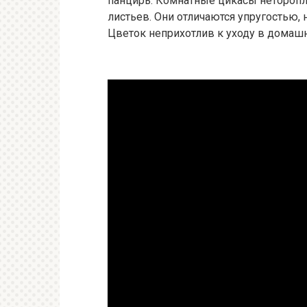
панцирь. Комнатные цикасы неторопли
листьев. Они отличаются упругостью
Цветок неприхотлив к уходу в домашн