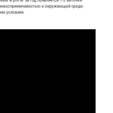
вы в росте: за год появляется 1-2 веточки
, невосприимчивостью к окружающей среде.
их условиях.