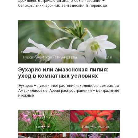
ароидные. Встречаются аналоговые названия –
белокрыльник, аронник, зантедеския. В переводе
Луковичные комнатные цветы
0
Эухарис или амазонская лилия:
уход в комнатных условиях
Эухарис – луковичное растение, входящее в семейство
Амариллисовые. Ареал распространения – центральные
и южные