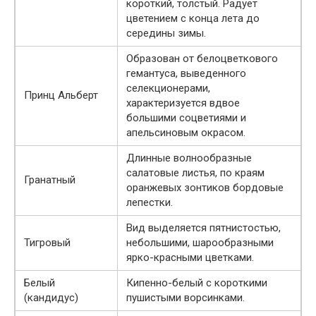
короткий, толстый. Радует
цветением с конца лета до
середины зимы.
Образован от белоцветкового
гемантуса, выведенного
селекционерами,
Принц Альберт
характеризуется вдвое
большими соцветиями и
апельсиновым окрасом.
Длинные волнообразные
салатовые листья, по краям
Гранатный
оранжевых зонтиков бордовые
лепестки.
Вид выделяется пятнистостью,
Тигровый
небольшими, шарообразными
ярко-красными цветками.
Белый
Кипенно-белый с короткими
(кандидус)
пушистыми ворсинками.