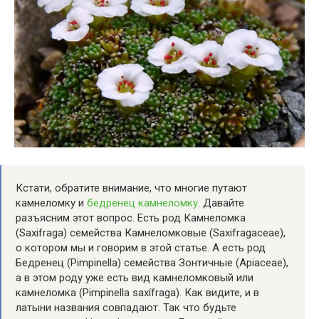
Кстати, обратите внимание, что многие путают
камнеломку и
бедренец камнеломку
. Давайте
разъясним этот вопрос. Есть род Камнеломка
(Saxifraga) семейства Камнеломковые (Saxifragaceae),
о котором мы и говорим в этой статье. А есть род
Бедренец (Pimpinella) семейства Зонтичные (Apiaceae),
а в этом роду уже есть вид камнеломковый или
камнеломка (Pimpinella saxífraga). Как видите, и в
латыни названия совпадают. Так что будьте