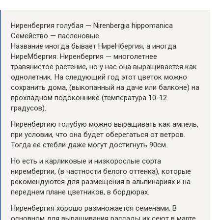
Ниренбергия голубая — Nirenbergia hippomanica
Семейство — пасленовые
Название иногда бывает НиреНбергия, а иногда
НиреМбергия. Ниренбергия — многолетнее
травянистое растение, но у нас она выращивается как
однолетник. На следующий год этот цветок можно
сохранить дома, (выкопанный на даче или балконе) на
прохладном подоконнике (температура 10-12
градусов).
Ниренбергию голубую можно выращивать как ампель,
при условии, что она будет оберегаться от ветров.
Тогда ее стебли даже могут достигнуть 90см.
Но есть и карликовые и низкорослые сорта
нирембергии, (в частности белого оттенка), которые
рекомендуются для размещения в альпинариях и на
переднем плане цветников, в бордюрах.
Ниренбергия хорошо размножается семенами. В
основном для выращивания рассады их сеют в марте