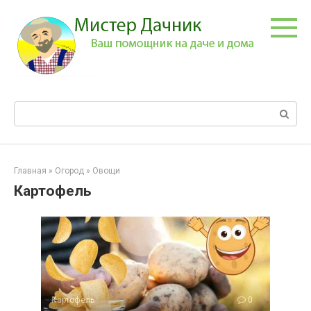
Перейти
к
контенту
Поиск:
Главная
»
Огород
»
Овощи
Картофель
Картофель
0