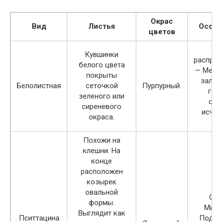
Окрас
Вид
Листья
Особе
цветов
Ар
Кувшинки
распрос
белого цвета
— Мекс
покрыты
залив.
Белолистная
сеточкой
Пурпурный.
год
зеленого или
охр
сиреневого
исче
окраса.
в
Похожи на
клешни. На
конце
расположен
козырек
овальной
США
формы.
Мисс
Выглядит как
Пситтацина
Подхо