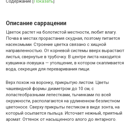
Содержание
[
Показать
]
Описание саррацении
Цветок растет на болотистой местности, любит влагу.
Почва в местах прорастания скудная, поэтому питается
насекомыми. Строение цветка связано с хищной
направленностью. От корневой системы вверх вырастают
листья, свернутые в трубочку. В центре листа находится
кувшинка-ловушка — утолщение, в котором скапливается
вода, секреция для переваривания пищи.
Верх похож на воронку, прикрытую листом. Цветы
чашевидной формы диаметром до 10 см, с
лопастеобразными лепестками, тычинками по всей
окружности, располагаются на удлиненном безлистном
цветоносе. Сверху прикрыты пестиком в виде зонта, на
который осыпается пыльца. Источает нежный, приятный
аромат. Оттенок от насыщенного алого до янтарного.