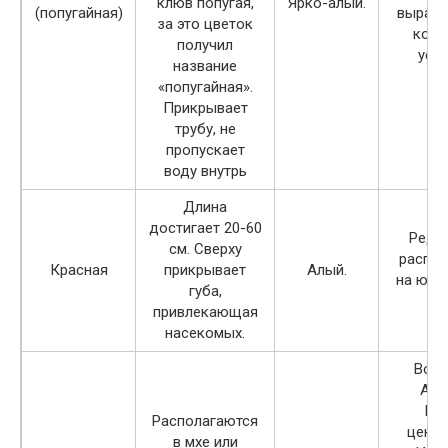
клюв попугая,
Ярко-алый.
(попугайная)
выращи
за это цветок
комн
получил
усло
название
«попугайная».
Прикрывает
трубу, не
пропускает
воду внутрь
Длина
достигает 20-60
Редки
см. Сверху
распро
Красная
прикрывает
Алый.
на юго
губа,
С
привлекающая
насекомых.
Вост
Аме
Кан
Располагаются
центр
в мхе или