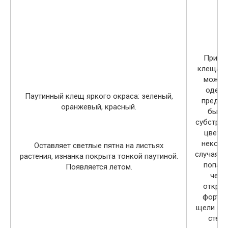
Прине
клеща в
можно
одежд
Паутинный клещ яркого окраса: зеленый,
предме
оранжевый, красный.
быта,
субстрат
цветов
некото
Оставляет светлые пятна на листьях
случаях, 
растения, изнанка покрыта тонкой паутиной.
попад
Появляется летом.
чере
откры
форточ
щели в о
стена