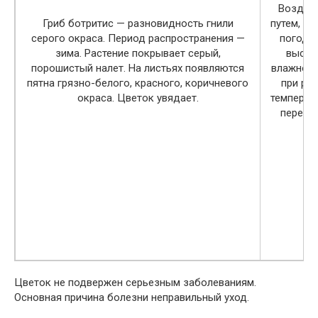
Воздуш
Гриб ботритис — разновидность гнили
путем, в 
серого окраса. Период распространения —
погоду,
зима. Растение покрывает серый,
высок
порошистый налет. На листьях появляются
влажност
пятна грязно-белого, красного, коричневого
при рез
окраса. Цветок увядает.
температ
перепа
Цветок не подвержен серьезным заболеваниям.
Основная причина болезни неправильный уход.