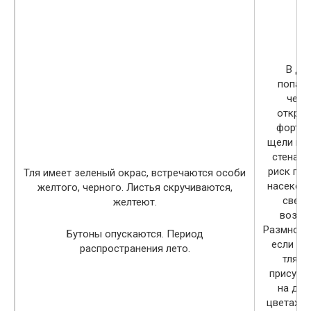
В до
попад
чере
откры
форточ
щели в о
стенах. 
риск по
Тля имеет зеленый окрас, встречаются особи
насеком
желтого, черного. Листья скручиваются,
свеж
желтеют.
воздух
Размноже
Бутоны опускаются. Период
если в 
распространения лето.
тля у
присутст
на дру
цветах. 