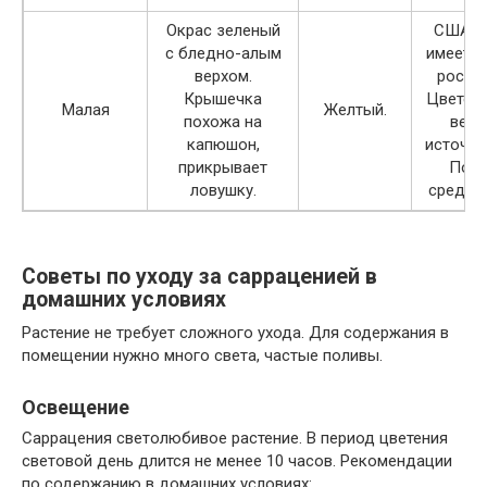
Окрас зеленый
США. Р
с бледно-алым
имеет м
верхом.
рост 2
Крышечка
Цветени
Малая
Желтый.
похожа на
весн
капюшон,
источае
прикрывает
Попу
ловушку.
среди м
Советы по уходу за сарраценией в
домашних условиях
Растение не требует сложного ухода. Для содержания в
помещении нужно много света, частые поливы.
Освещение
Саррацения светолюбивое растение. В период цветения
световой день длится не менее 10 часов. Рекомендации
по содержанию в домашних условиях: