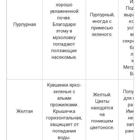
Ирла
хорошо
Подхо
увлажненной
Пурпурный,
выращи
почве.
иногда с
комн
Пурпурная
Благодаря
примесью
услов
этому в
зеленого.
выд
мухоловку
секрет.
попадают
благ
ползающие
лич
насекомые.
ком
Метрио
Вайо
Кувшинки ярко-
С
зеленые с
Популя
Желтый.
алыми
для ко
Цветы
прожилками.
разве
находятся
Желтая
Крышечка
Имеет
на
горизонтальная,
непр
поникшем
защищает от
запах.
цветоносе.
попадания
рано, 
воды.
ве