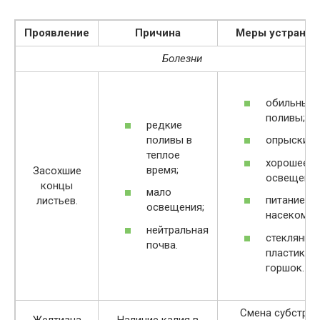
Проявление
Причина
Меры устранен
Болезни
обильные
поливы;
редкие
поливы в
опрыскива
теплое
хорошее
время;
Засохшие
освещение
концы
мало
питание
листьев.
освещения;
насекомым
нейтральная
стеклянны
почва.
пластиков
горшок.
Смена субстрат