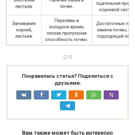
Желтизна
Наличие калия в
тщательная пром
листьев.
почве.
корневой систем
Переливы в
Загнивание
Достаточные пол
холодное время,
корней,
замена почвы, вы
плохая пропускная
листьев.
подходящей посу
способность почвы.
0
Понравилась статья? Поделиться с
друзьями:
Вам также может быть интересно