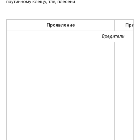
паутинному клещу, тле, плесени.
Проявление
Причи
Вредители