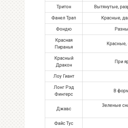
Тритон
Вытянутые, раз
Фанел Трап
Красные, дв
Фондю
Разны
Красная
Красные,
Пиранья
Красный
При я
Дракон
Лоу Гиант
Лонг Рэд
В форм
Фингерс
Зеленые сн
Джавс
Файс Тус