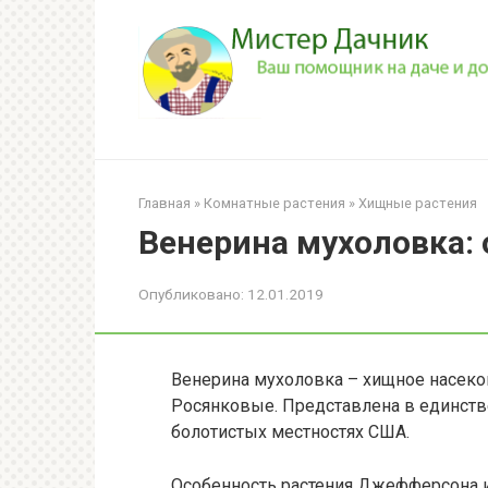
Перейти
к
контенту
Главная
»
Комнатные растения
»
Хищные растения
Венерина мухоловка: 
Опубликовано:
12.01.2019
Венерина мухоловка – хищное насеко
Росянковые. Представлена в единстве
болотистых местностях США.
Особенность растения Джефферсона ил