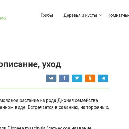
Грибы
Деревья и кусты
Комнатные
описание, уход
моядное растение из рода Дионея семейства
нном виде. Встречается в саваннах, на торфяных,
и Dionaea muscipula (латинское название