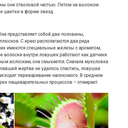
ны они стволовой частью. Летом на высоком
е цветки в форме звезд.
Она представляет собой две половины,
люсков. С краю располагаются два ряда
 них имеются специальные железы с ароматом,
 волоски внутри ловушек работают как датчики
ным волоскам, она смыкается. Сначала мухоловка
опавшей жертве не удалось спастись, ловушка
оисходит переваривание насекомого. В среднем
трех пищеварительных процессов – отмирает.