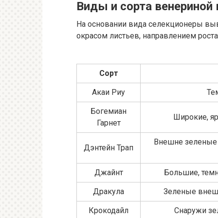
Виды и сорта венериной
На основании вида селекционеры выв
окрасом листьев, направлением роста
Сорт
Акаи Риу
Те
Богемиан
Широкие, яр
Гарнет
Внешне зеленые с
Дэнтейн Трап
Джайнт
Большие, темн
Дракула
Зеленые внешн
Крокодайл
Снаружи зе