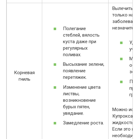
Вылечить р
только на н
заболевани
незначител
Полегание
стеблей, вялость
куста даже при
Уда
регулярных
учас
поливах.
Мес
Высыхание зелени,
обр
появление
золо
Корневая
перетяжек.
гниль
Пере
Изменение цвета
про
листвы,
грун
возникновение
бурых пятен,
Можно испо
увядание.
Купроксат,
жидкость, к
Замедление роста.
Если это не
необходимо