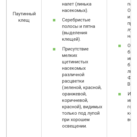
налет (линька
пар
насекомых).
Оста
Паутинный
изб
Серебристые
клещ
пря
полосы и пятна
луче
(выделения
нане
клещей).
Обр
Присутствие
био
мелких
инс
щетинистых
без
насекомых
люд
различной
Фит
расцветки
Верм
(зеленой, красной,
оранжевой,
Исп
коричневой,
инс
красной), видимых
гор
только под лупой
кон
при хорошем
воз
освещении.