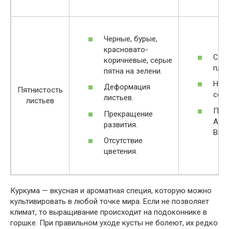
Черные, бурые,
красновато-
Сор
коричневые, серые
плас
пятна на зелени.
Нор
Деформация
Пятнистость
сод
листьев.
листьев
При
Прекращение
Акро
развития.
Вита
Отсутствие
цветения.
Куркума — вкусная и ароматная специя, которую можно
культивировать в любой точке мира. Если не позволяет
климат, то выращивание происходит на подоконнике в
горшке. При правильном уходе кусты не болеют, их редко