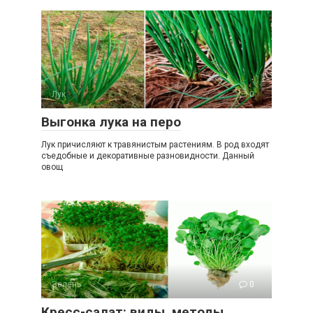
Лук
0
Выгонка лука на перо
Лук причисляют к травянистым растениям. В род входят
съедобные и декоративные разновидности. Данный
овощ
Зелень
0
Кресс-салат: виды, методы