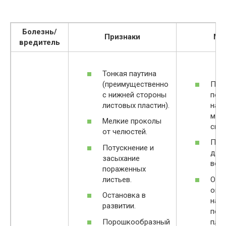
Болезнь/
Признаки
Ме
вредитель
Тонкая паутина
(преимущественно
При
с нижней стороны
пор
листовых пластин).
над
мыл
Мелкие проколы
спи
от челюстей.
Про
Потускнение и
душ
засыхание
воды
пораженных
листьев.
Обил
опр
Остановка в
нак
развитии.
пол
Порошкообразный
пле