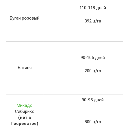
110-118 дней
Бугай розовый
392 ц/га
90-105 дней
Батяня
200 ц/га
90-95 дней
Микадо
Сибирико
(нет в
800 ц/га
Госреестре)