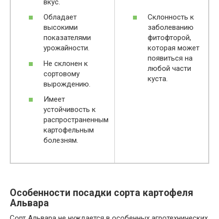
вкус.
Обладает
Склонность к
высокими
заболеванию
показателями
фитофторой,
урожайности.
которая может
появиться на
Не склонен к
любой части
сортовому
куста.
вырождению.
Имеет
устойчивость к
распространенным
картофельным
болезням.
Особенности посадки сорта картофеля
Альвара
Сорт Альвара не нуждается в особенных агротехнических