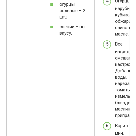
Огурцы
огурцы
нарубить
соленые – 2
кубиками
шт.;
обжарить
специи – по
сливочно
вкусу.
масле.
Все
ингредие
смешать 
кастрюле
Добавить 
воды,
нарезанн
томаты,
измельче
блендере
маслины,
приправы
Варить 10
мин.