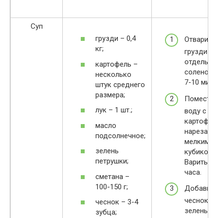
Суп
грузди – 0,4
Отварить
кг;
грузди
отдельно
картофель –
соленой 
несколько
7-10 мин.
штук среднего
размера;
Поместит
лук – 1 шт.;
воду с
картофел
масло
нарезанн
подсолнечное;
мелким
зелень
кубиком.
петрушки;
Варить че
часа.
сметана –
100-150 г;
Добавить
чеснок и
чеснок – 3-4
зелень.
зубца;