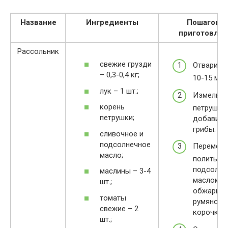
Название
Ингредиенты
Пошагово
приготовлен
Рассольник
свежие грузди
Отварить
– 0,3-0,4 кг;
10-15 мин
лук – 1 шт.;
Измельчи
корень
петрушку 
петрушки;
добавить
грибы.
сливочное и
подсолнечное
Перемеша
масло;
полить
подсолн
маслины – 3-4
маслом и
шт.;
обжарить
томаты
румяной
свежие – 2
корочки.
шт.;